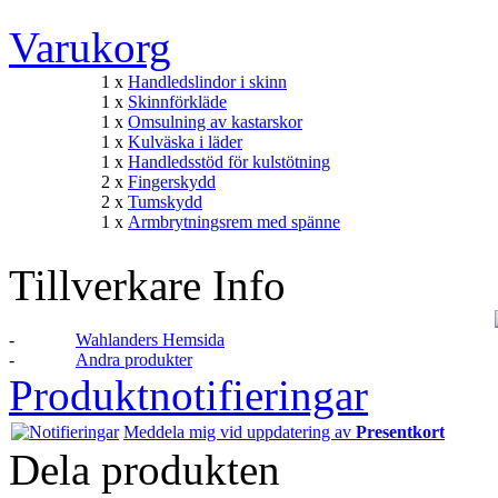
Varukorg
1 x
Handledslindor i skinn
1 x
Skinnförkläde
1 x
Omsulning av kastarskor
1 x
Kulväska i läder
1 x
Handledsstöd för kulstötning
2 x
Fingerskydd
2 x
Tumskydd
1 x
Armbrytningsrem med spänne
Tillverkare Info
-
Wahlanders Hemsida
-
Andra produkter
Produktnotifieringar
Meddela mig vid uppdatering av
Presentkort
Dela produkten