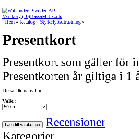
Varukorg (10)
Kassa
Mitt konto
Hem
»
Katalog
»
Styrkelyftsutrustning
»
Presentkort
Presentkort som gäller för 
Presentkorten år giltiga i 1 å
Dessa alternativ finns:
Valör:
Recensioner
Lägg till varukorgen
Kategorier