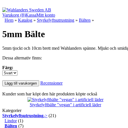
Varukorg (8)
Kassa
Mitt konto
Hem
»
Katalog
»
Styrkelyftsutrustning
»
Bälten
»
5mm Bälte
5mm tjockt och 10cm brett med Wahlanders spänne. Mjukt och smidig
Dessa alternativ finns:
Färg:
Recensioner
Lägg till varukorgen
Kunder som har köpt den här produkten köpte också
Styrkelyftbälte "vegan" i artificiell läder
Kategorier
Styrkelyftsutrustning
->
(21)
Lindor
(1)
Bälten
(7)