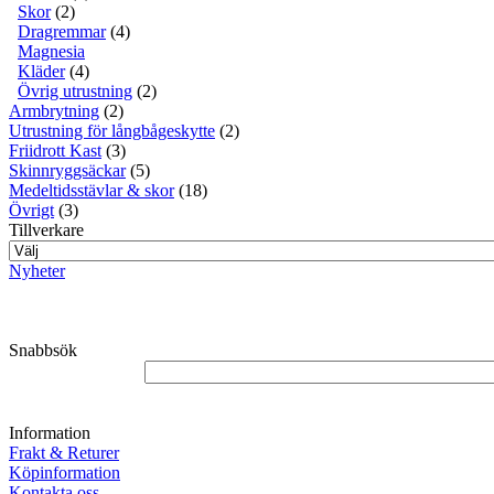
Skor
(2)
Dragremmar
(4)
Magnesia
Kläder
(4)
Övrig utrustning
(2)
Armbrytning
(2)
Utrustning för långbågeskytte
(2)
Friidrott Kast
(3)
Skinnryggsäckar
(5)
Medeltidsstävlar & skor
(18)
Övrigt
(3)
Tillverkare
Nyheter
Snabbsök
Information
Frakt & Returer
Köpinformation
Kontakta oss