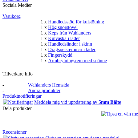
Sociala Medier
Varukorg
1 x
Handledsstöd för kulstötning
1 x
Hög snörstövel
1 x
Keps från Wahlanders
1 x
Kulväska i läder
1 x
Handledslindor i skinn
1 x
Dragspelsremmar i läder
1 x
Fingerskydd
1 x
Armbrytningsrem med spänne
Tillverkare Info
-
Wahlanders Hemsida
-
Andra produkter
Produktnotifieringar
Meddela mig vid uppdatering av
5mm Bälte
Dela produkten
Recensioner