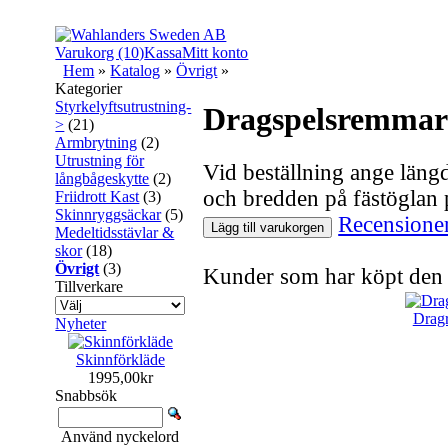
Varukorg (10)
Kassa
Mitt konto
Hem
»
Katalog
»
Övrigt
»
Kategorier
Styrkelyftsutrustning-
Dragspelsremmar 
>
(21)
Armbrytning
(2)
Utrustning för
Vid beställning ange län
långbågeskytte
(2)
och bredden på fästöglan 
Friidrott Kast
(3)
Skinnryggsäckar
(5)
Recensione
Lägg till varukorgen
Medeltidsstävlar &
skor
(18)
Övrigt
(3)
Kunder som har köpt den 
Tillverkare
Dragr
Nyheter
Skinnförkläde
1995,00kr
Snabbsök
Använd nyckelord