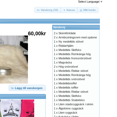
Select Language
▼
Varukorg (34)
Kassa
Mitt konto
Varukorg
60,00kr
2 x
Skinnförkläde
2 x
Armbrytningsrem med spänne
1 x
Ny medeltids stövel
1 x
Riddarhjälm
1 x
Medeltids Sleifsko
1 x
Medeltids Remkänga hög
1 x
Medeltids fronssnörstövel
1 x
Magväska
2 x
Hög snörstövel
1 x
Medeltids Riddar stövel
1 x
Medeltids Remkänga hög
1 x
Medeltids snörstövel
1 x
Medeltidstoffel
1 x
Medeltids tofflor
Lägg till varukorgen
1 x
Medeltids Riddar stövel
1 x
Medeltids Sleifsko
1 x
Medeltids Snabelsko
1 x
Liten stadsryggsäck i skinn
1 x
Älgskinns ryggsäck
1 x
Liten ryggsäck
2 x
Kulväska i läder