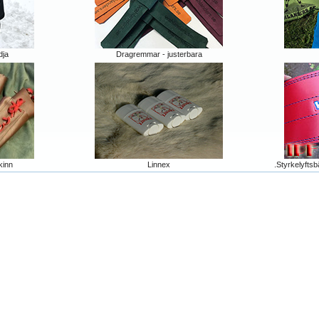
dja
Dragremmar - justerbara
kinn
Linnex
.Styrkelyftsb