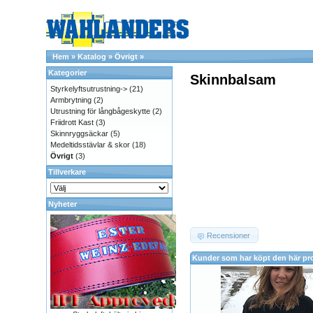
Hem
»
Katalog
»
Övrigt
»
Kategorier
Skinnbalsam
Styrkelyftsutrustning->
(21)
Armbrytning
(2)
Utrustning för långbågeskytte
(2)
Friidrott Kast
(3)
Skinnryggsäckar
(5)
Medeltidsstävlar & skor
(18)
Övrigt
(3)
Tillverkare
Nyheter
Recensioner
Kunder som har köpt den här pr