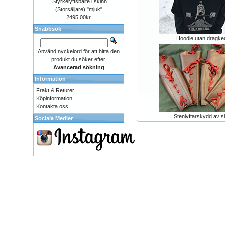
.Styrkelyftsbälte i skinn
(Storsäljare) "mjuk"
2495,00kr
Snabbsök
Hoodie utan dragke
Använd nyckelord för att hitta den
produkt du söker efter.
Avancerad sökning
Information
Frakt & Returer
Köpinformation
Kontakta oss
Stenlyftarskydd av s
Sociala Medier