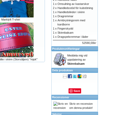
1 x
Omsulning av kastarskor
2 x
Handledsstöd för kulstötning
1 x
Handledslindor i skinn
1 x
Dragremmar
Marklyft T-shirt
1 x
Armbrytningsrem med
kardborre
1 x
Fingerskydd
1 x
Skinnbalsam
1 x
Dragspelsremmar i läder
52590,00kr
Produktnotifieringar
Meddela mig vid
älte i skinn (Storsäljare) "mjuk"
uppdatering av
Skinnbalsam
Dela produkten
Save
Recensioner
Skriv en recension
om denna produkt!
Valutor