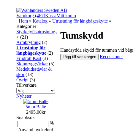
Varukorg (467)
Kassa
Mitt konto
Hem
»
Katalog
»
Utrustning för långbågeskytte
»
Kategorier
Styrkelyftsutrustning-
Tumskydd
>
(21)
Armbrytning
(2)
Utrustning för
Handsydda skydd för tummen vid bågs
långbågeskytte
(2)
Recensioner
Lägg till varukorgen
Friidrott Kast
(3)
Skinnryggsäckar
(5)
Medeltidsstävlar &
skor
(18)
Övrigt
(3)
Tillverkare
Nyheter
5mm Bälte
2495,00kr
Snabbsök
Använd nyckelord