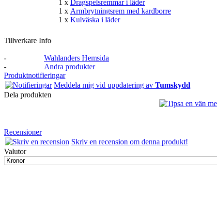
1 x
Dragspelsremmar i läder
1 x
Armbrytningsrem med kardborre
1 x
Kulväska i läder
Tillverkare Info
-
Wahlanders Hemsida
-
Andra produkter
Produktnotifieringar
Meddela mig vid uppdatering av
Tumskydd
Dela produkten
Recensioner
Skriv en recension om denna produkt!
Valutor