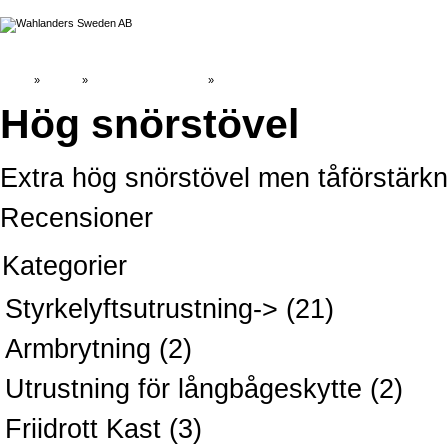
Hem
»
Katalog
»
Medeltidsstävlar & skor
»
Hög snörstövel
Extra hög snörstövel men tåförstärkn
Recensioner
Kategorier
Styrkelyftsutrustning->
(21)
Armbrytning
(2)
Utrustning för långbågeskytte
(2)
Friidrott Kast
(3)