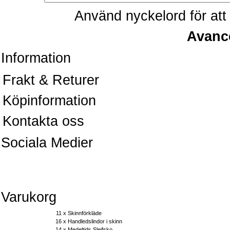
Använd nyckelord för att 
Avanc
Information
Frakt & Returer
Köpinformation
Kontakta oss
Sociala Medier
Varukorg
11 x
Skinnförkläde
16 x
Handledslindor i skinn
14 x
Medeltids Sleifsko