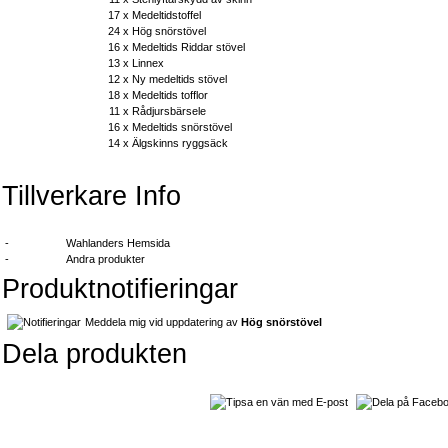
17 x
Medeltidstoffel
24 x
Hög snörstövel
16 x
Medeltids Riddar stövel
13 x
Linnex
12 x
Ny medeltids stövel
18 x
Medeltids tofflor
11 x
Rådjursbärsele
16 x
Medeltids snörstövel
14 x
Älgskinns ryggsäck
Tillverkare Info
-
Wahlanders Hemsida
-
Andra produkter
Produktnotifieringar
Meddela mig vid uppdatering av
Hög snörstövel
Dela produkten