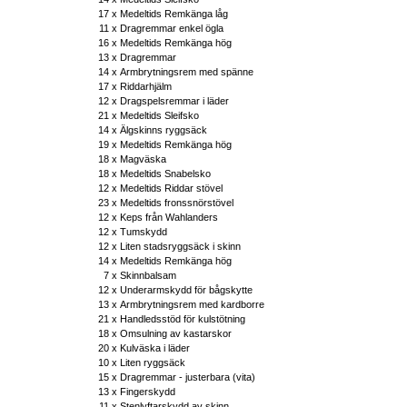
17 x
Medeltids Remkänga låg
11 x
Dragremmar enkel ögla
16 x
Medeltids Remkänga hög
13 x
Dragremmar
14 x
Armbrytningsrem med spänne
17 x
Riddarhjälm
12 x
Dragspelsremmar i läder
21 x
Medeltids Sleifsko
14 x
Älgskinns ryggsäck
19 x
Medeltids Remkänga hög
18 x
Magväska
18 x
Medeltids Snabelsko
12 x
Medeltids Riddar stövel
23 x
Medeltids fronssnörstövel
12 x
Keps från Wahlanders
12 x
Tumskydd
12 x
Liten stadsryggsäck i skinn
14 x
Medeltids Remkänga hög
7 x
Skinnbalsam
12 x
Underarmskydd för bågskytte
13 x
Armbrytningsrem med kardborre
21 x
Handledsstöd för kulstötning
18 x
Omsulning av kastarskor
20 x
Kulväska i läder
10 x
Liten ryggsäck
15 x
Dragremmar - justerbara (vita)
13 x
Fingerskydd
11 x
Stenlyftarskydd av skinn