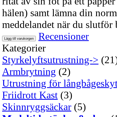
ritat av sin fot på ett pappe
hälen) samt lämna din normal
meddelandet när du slutför 
Recensioner
Lägg till varukorgen
Kategorier
Styrkelyftsutrustning->
(21
Armbrytning
(2)
Utrustning för långbågeskyt
Friidrott Kast
(3)
Skinnryggsäckar
(5)