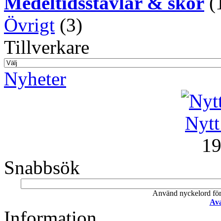
Medeltidsstävlar & skor
(
Övrigt
(3)
Tillverkare
Nyheter
Nytt
19
Snabbsök
Använd nyckelord för a
Ava
Information