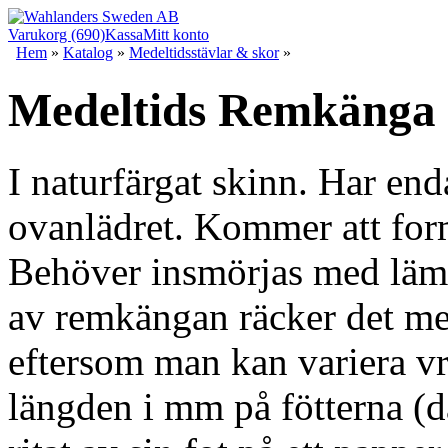
Varukorg (690)
Kassa
Mitt konto
Hem
»
Katalog
»
Medeltidsstävlar & skor
»
Medeltids Remkänga
I naturfärgat skinn. Har en
ovanlädret. Kommer att form
Behöver insmörjas med lämp
av remkängan räcker det med
eftersom man kan variera v
längden i mm på fötterna (d