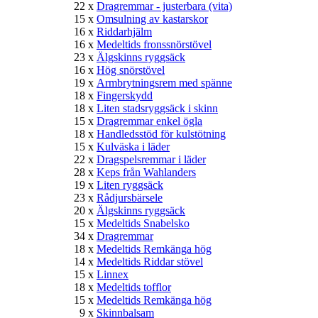
22 x
Dragremmar - justerbara (vita)
15 x
Omsulning av kastarskor
16 x
Riddarhjälm
16 x
Medeltids fronssnörstövel
23 x
Älgskinns ryggsäck
16 x
Hög snörstövel
19 x
Armbrytningsrem med spänne
18 x
Fingerskydd
18 x
Liten stadsryggsäck i skinn
15 x
Dragremmar enkel ögla
18 x
Handledsstöd för kulstötning
15 x
Kulväska i läder
22 x
Dragspelsremmar i läder
28 x
Keps från Wahlanders
19 x
Liten ryggsäck
23 x
Rådjursbärsele
20 x
Älgskinns ryggsäck
15 x
Medeltids Snabelsko
34 x
Dragremmar
18 x
Medeltids Remkänga hög
14 x
Medeltids Riddar stövel
15 x
Linnex
18 x
Medeltids tofflor
15 x
Medeltids Remkänga hög
9 x
Skinnbalsam