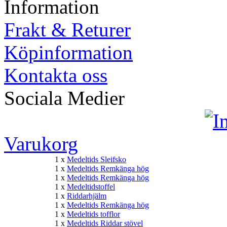
Information
Frakt & Returer
Köpinformation
Kontakta oss
Sociala Medier
Varukorg
1 x
Medeltids Sleifsko
1 x
Medeltids Remkänga hög
1 x
Medeltids Remkänga hög
1 x
Medeltidstoffel
1 x
Riddarhjälm
1 x
Medeltids Remkänga hög
1 x
Medeltids tofflor
1 x
Medeltids Riddar stövel