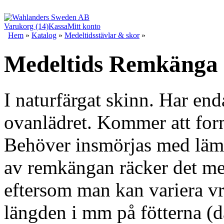
Varukorg (14)
Kassa
Mitt konto
Hem
»
Katalog
»
Medeltidsstävlar & skor
»
Medeltids Remkänga
I naturfärgat skinn. Har en
ovanlädret. Kommer att form
Behöver insmörjas med lämp
av remkängan räcker det med
eftersom man kan variera v
längden i mm på fötterna (d