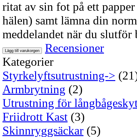
ritat av sin fot på ett pappe
hälen) samt lämna din normal
meddelandet när du slutför 
Recensioner
Lägg till varukorgen
Kategorier
Styrkelyftsutrustning->
(21
Armbrytning
(2)
Utrustning för långbågeskyt
Friidrott Kast
(3)
Skinnryggsäckar
(5)