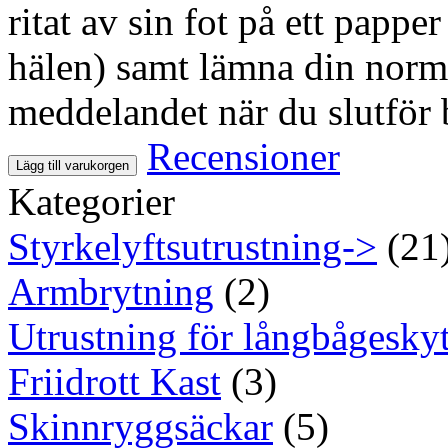
ritat av sin fot på ett pappe
hälen) samt lämna din normal
meddelandet när du slutför 
Recensioner
Lägg till varukorgen
Kategorier
Styrkelyftsutrustning->
(21
Armbrytning
(2)
Utrustning för långbågeskyt
Friidrott Kast
(3)
Skinnryggsäckar
(5)