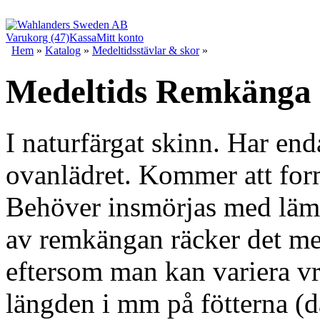
Varukorg (47)
Kassa
Mitt konto
Hem
»
Katalog
»
Medeltidsstävlar & skor
»
Medeltids Remkänga
I naturfärgat skinn. Har en
ovanlädret. Kommer att form
Behöver insmörjas med lämp
av remkängan räcker det med
eftersom man kan variera v
längden i mm på fötterna (d