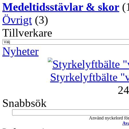
Medeltidsstävlar & skor
(
Övrigt
(3)
Tillverkare
Nyheter
Styrkelyftbälte "v
24
Snabbsök
Använd nyckelord för a
Ava