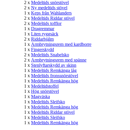
2 x
Medeltids snörstövel
2 x
Ny medeltids stövel
1 x
Keps från Wahlanders
2 x
Medeltids Riddar stövel
2 x
Medeltids tofflor
1 x
Dragremmar
1 x
Liten ryggsäck
2 x
Riddarhjälm
1 x
Armbrytningsrem med kardborre
1 x
Fingerskydd
2 x
Medeltids Snabelsko
2 x
Armbrytningsrem med spänne
1 x
Stenlyftarskydd av skinn
1 x
Medeltids Remkänga låg
1 x
Medeltids fronssnörstövel
1 x
Medeltids Remkänga hög
1 x
Medeltidstoffel
1 x
Hög snörstövel
1 x
Magväska
1 x
Medeltids Sleifsko
1 x
Medeltids Remkänga hög
1 x
Medeltids Riddar stövel
1 x
Medeltids Sleifsko
1 x
Medeltids Remkänga hög