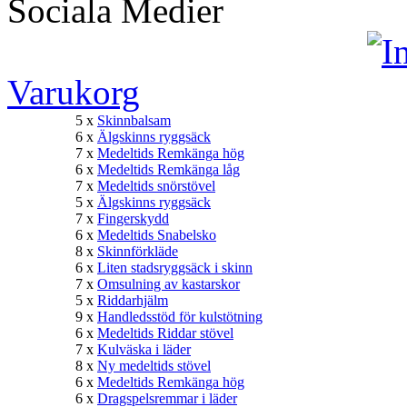
Sociala Medier
Varukorg
5 x
Skinnbalsam
6 x
Älgskinns ryggsäck
7 x
Medeltids Remkänga hög
6 x
Medeltids Remkänga låg
7 x
Medeltids snörstövel
5 x
Älgskinns ryggsäck
7 x
Fingerskydd
6 x
Medeltids Snabelsko
8 x
Skinnförkläde
6 x
Liten stadsryggsäck i skinn
7 x
Omsulning av kastarskor
5 x
Riddarhjälm
9 x
Handledsstöd för kulstötning
6 x
Medeltids Riddar stövel
7 x
Kulväska i läder
8 x
Ny medeltids stövel
6 x
Medeltids Remkänga hög
6 x
Dragspelsremmar i läder