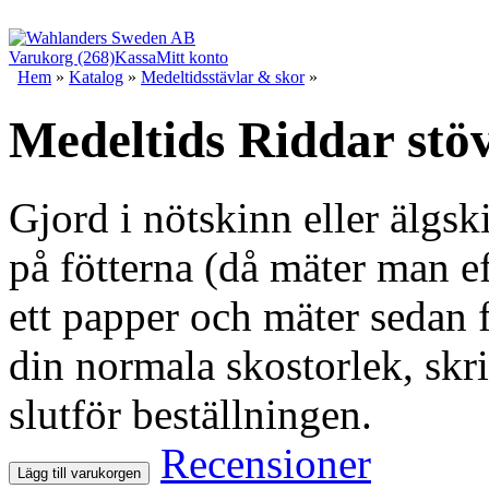
Varukorg (268)
Kassa
Mitt konto
Hem
»
Katalog
»
Medeltidsstävlar & skor
»
Medeltids Riddar stöv
Gjord i nötskinn eller älgs
på fötterna (då mäter man ef
ett papper och mäter sedan f
din normala skostorlek, skr
slutför beställningen.
Recensioner
Lägg till varukorgen