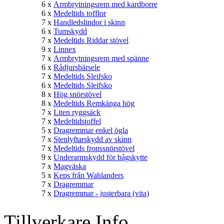
6 x
Armbrytningsrem med kardborre
6 x
Medeltids tofflor
7 x
Handledslindor i skinn
6 x
Tumskydd
7 x
Medeltids Riddar stövel
9 x
Linnex
7 x
Armbrytningsrem med spänne
6 x
Rådjursbärsele
7 x
Medeltids Sleifsko
6 x
Medeltids Sleifsko
8 x
Hög snörstövel
8 x
Medeltids Remkänga hög
7 x
Liten ryggsäck
7 x
Medeltidstoffel
5 x
Dragremmar enkel ögla
7 x
Stenlyftarskydd av skinn
7 x
Medeltids fronssnörstövel
9 x
Underarmskydd för bågskytte
7 x
Magväska
5 x
Keps från Wahlanders
7 x
Dragremmar
7 x
Dragremmar - justerbara (vita)
Tillverkare Info