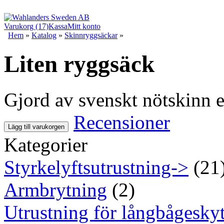
Varukorg (17)
Kassa
Mitt konto
Hem
»
Katalog
»
Skinnryggsäckar
»
Liten ryggsäck
Gjord av svenskt nötskinn e
Recensioner
Lägg till varukorgen
Kategorier
Styrkelyftsutrustning->
(21
Armbrytning
(2)
Utrustning för långbågeskyt