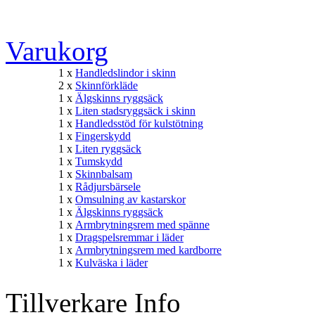
Varukorg
1 x
Handledslindor i skinn
2 x
Skinnförkläde
1 x
Älgskinns ryggsäck
1 x
Liten stadsryggsäck i skinn
1 x
Handledsstöd för kulstötning
1 x
Fingerskydd
1 x
Liten ryggsäck
1 x
Tumskydd
1 x
Skinnbalsam
1 x
Rådjursbärsele
1 x
Omsulning av kastarskor
1 x
Älgskinns ryggsäck
1 x
Armbrytningsrem med spänne
1 x
Dragspelsremmar i läder
1 x
Armbrytningsrem med kardborre
1 x
Kulväska i läder
Tillverkare Info