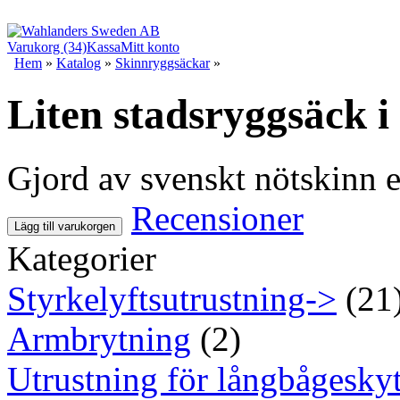
Varukorg (34)
Kassa
Mitt konto
Hem
»
Katalog
»
Skinnryggsäckar
»
Liten stadsryggsäck i
Gjord av svenskt nötskinn e
Recensioner
Lägg till varukorgen
Kategorier
Styrkelyftsutrustning->
(21
Armbrytning
(2)
Utrustning för långbågeskyt