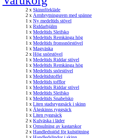
Varukorg
2 x
Skinnförkläde
2 x
Armbrytningsrem med spänne
1 x
Ny medeltids stövel
1 x
Riddarhjälm
1 x
Medeltids Sleifsko
1 x
Medeltids Remkänga hög
1 x
Medeltids fronssnörstövel
1 x
Magväska
2 x
Hög snörstövel
1 x
Medeltids Riddar stövel
1 x
Medeltids Remkänga hög
1 x
Medeltids snörstövel
1 x
Medeltidstoffel
1 x
Medeltids tofflor
1 x
Medeltids Riddar stövel
1 x
Medeltids Sleifsko
1 x
Medeltids Snabelsko
1 x
Liten stadsryggsäck i skinn
1 x
Älgskinns ryggsäck
1 x
Liten ryggsäck
2 x
Kulväska i läder
1 x
Omsulning av kastarskor
2 x
Handledsstöd för kulstötning
1 x
Handledslindor i skinn