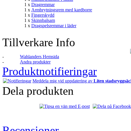
1 x
Dragremmar
1 x
Armbrytningsrem med kardborre
1 x
Fingerskydd
1 x
Skinnbalsam
1 x
Dragspelsremmar i läder
Tillverkare Info
-
Wahlanders Hemsida
-
Andra produkter
Produktnotifieringar
Meddela mig vid uppdatering av
Liten stadsryggsäc
Dela produkten
Recensioner