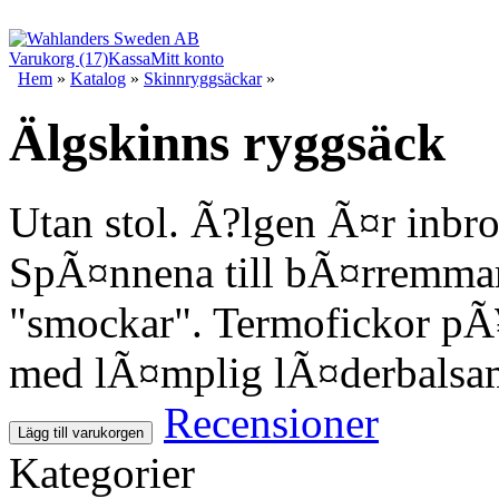
Varukorg (17)
Kassa
Mitt konto
Hem
»
Katalog
»
Skinnryggsäckar
»
Älgskinns ryggsäck
Utan stol. Ã?lgen Ã¤r inbro
SpÃ¤nnena till bÃ¤rremma
"smockar". Termofickor pÃ
med lÃ¤mplig lÃ¤derbalsa
Recensioner
Lägg till varukorgen
Kategorier