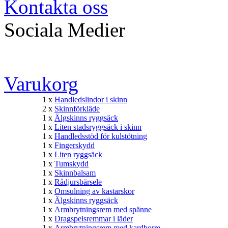
Kontakta oss
Sociala Medier
Varukorg
1 x
Handledslindor i skinn
2 x
Skinnförkläde
1 x
Älgskinns ryggsäck
1 x
Liten stadsryggsäck i skinn
1 x
Handledsstöd för kulstötning
1 x
Fingerskydd
1 x
Liten ryggsäck
1 x
Tumskydd
1 x
Skinnbalsam
1 x
Rådjursbärsele
1 x
Omsulning av kastarskor
1 x
Älgskinns ryggsäck
1 x
Armbrytningsrem med spänne
1 x
Dragspelsremmar i läder
1 x
Armbrytningsrem med kardborre