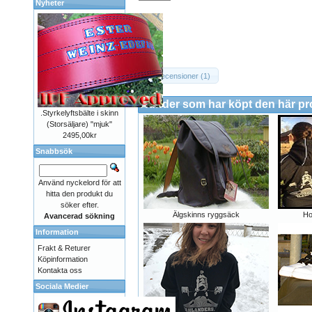
Nyheter
Recensioner (1)
Kunder som har köpt den här p
.Styrkelyftsbälte i skinn
(Storsäljare) "mjuk"
2495,00kr
Snabbsök
Använd nyckelord för att
hitta den produkt du
söker efter.
Älgskinns ryggsäck
Ho
Avancerad sökning
Information
Frakt & Returer
Köpinformation
Kontakta oss
Sociala Medier