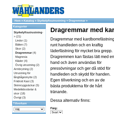
Hem
»
Katalog
»
Styrkelyftsutrustning
»
Dragremmar
»
Kategorier
Dragremmar med kar
Styrkelyftsutrustning
-
>
(21)
Dragremmar med kardborrefästnin
Lindor
(1)
runt handleden och en kraftig
Bälten
(7)
Skor
(2)
läderfästning för mycket bra grepp.
Dragremmar
(4)
Dragremmen kan fästas lätt med e
Magnesia
Kläder
(4)
hand och även användas för
Övrig utrustning
(2)
pressövningar och ger då stöd för
Armbrytning
(2)
Utrustning för
handleden och skydd för handen.
långbågeskytte
(2)
Egen tillverkning och en av de
Friidrott Kast
(3)
Skinnryggsäckar
(5)
bästa produkterna för de hårt
Medeltidsstävlar &
tränande.
skor
(18)
Övrigt
(3)
Dessa alternativ finns:
Tillverkare
Färg: