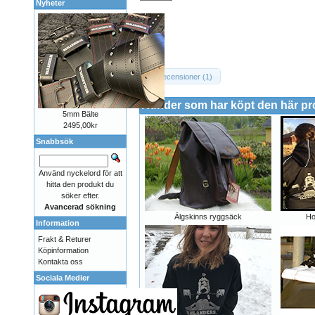
Nyheter
Recensioner (1)
Kunder som har köpt den här p
5mm Bälte
2495,00kr
Snabbsök
Använd nyckelord för att
hitta den produkt du
söker efter.
Avancerad sökning
Älgskinns ryggsäck
Ho
Information
Frakt & Returer
Köpinformation
Kontakta oss
Sociala Medier