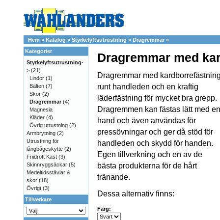
Hem
»
Katalog
»
Styrkelyftsutrustning
»
Dragremmar
»
Kategorier
Dragremmar med kar
Styrkelyftsutrustning
-
>
(21)
Dragremmar med kardborrefästnin
Lindor
(1)
runt handleden och en kraftig
Bälten
(7)
Skor
(2)
läderfästning för mycket bra grepp.
Dragremmar
(4)
Dragremmen kan fästas lätt med e
Magnesia
Kläder
(4)
hand och även användas för
Övrig utrustning
(2)
pressövningar och ger då stöd för
Armbrytning
(2)
Utrustning för
handleden och skydd för handen.
långbågeskytte
(2)
Egen tillverkning och en av de
Friidrott Kast
(3)
Skinnryggsäckar
(5)
bästa produkterna för de hårt
Medeltidsstävlar &
tränande.
skor
(18)
Övrigt
(3)
Dessa alternativ finns:
Tillverkare
Färg: