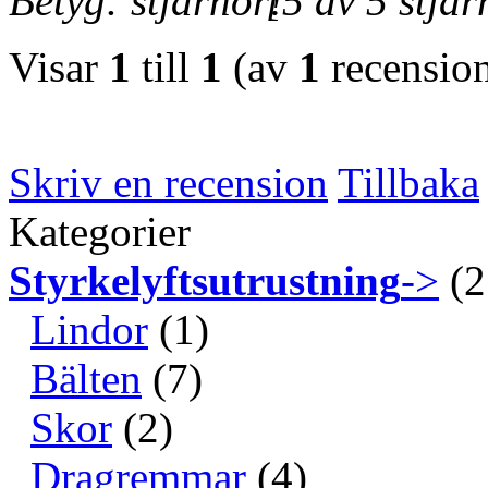
Betyg:
[5 av 5 stjär
Visar
1
till
1
(av
1
recension
Skriv en recension
Tillbaka
Kategorier
Styrkelyftsutrustning
->
(2
Lindor
(1)
Bälten
(7)
Skor
(2)
Dragremmar
(4)