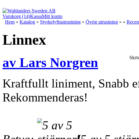
Varukorg (14)
Kassa
Mitt konto
Hem
»
Katalog
»
Styrkelyftsutrustning
»
Övrig utrustning
»
»
Recen
Linnex
Skri
av Lars Norgren
Kraftfullt liniment, Snabb e
Rekommenderas!