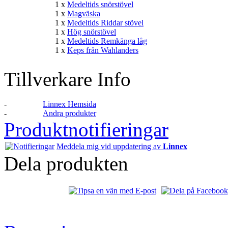
1 x
Medeltids snörstövel
1 x
Magväska
1 x
Medeltids Riddar stövel
1 x
Hög snörstövel
1 x
Medeltids Remkänga låg
1 x
Keps från Wahlanders
Tillverkare Info
-
Linnex Hemsida
-
Andra produkter
Produktnotifieringar
Meddela mig vid uppdatering av
Linnex
Dela produkten