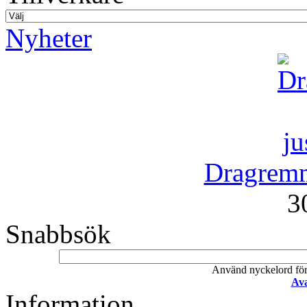
Nyheter
Dragremm
3
Snabbsök
Använd nyckelord för a
Ava
Information