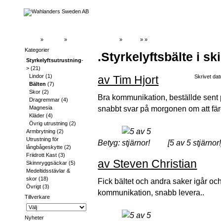
Hem
»
Katalog
»
Styrkelyftsutrustning
»
Bälten
»
»
Recensioner
Kategorier
.Styrkelyftsbälte i sk
Styrkelyftsutrustning
-
>
(21)
Lindor
(1)
av Tim Hjort
Skrivet dat
Bälten
(7)
Skor
(2)
Bra kommunikation, beställde sent 
Dragremmar
(4)
snabbt svar på morgonen om att färg
Magnesia
Kläder
(4)
Övrig utrustning
(2)
Armbrytning
(2)
Utrustning för
Betyg:
[5 av 5 stjärnor!
långbågeskytte
(2)
Friidrott Kast
(3)
av Steven Christian
Skinnryggsäckar
(5)
Medeltidsstävlar &
skor
(18)
Fick bältet och andra saker igår och
Övrigt
(3)
kommunikation, snabb levera..
Tillverkare
Nyheter