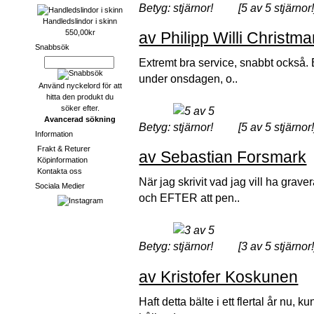
Betyg:
[5 av 5 stjärnor!
Handledslindor i skinn
550,00kr
av Philipp Willi Christm
Snabbsök
Extremt bra service, snabbt också. 
under onsdagen, o..
Använd nyckelord för att
hitta den produkt du
söker efter.
Avancerad sökning
Betyg:
[5 av 5 stjärnor!
Information
Frakt & Returer
av Sebastian Forsmark
Köpinformation
Kontakta oss
När jag skrivit vad jag vill ha grav
Sociala Medier
och EFTER att pen..
Betyg:
[3 av 5 stjärnor!
av Kristofer Koskunen
Haft detta bälte i ett flertal år nu,