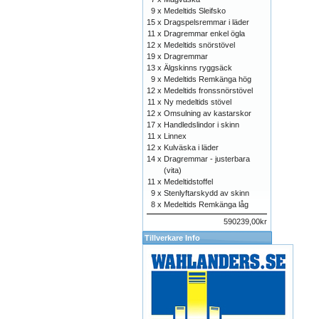
9 x
Medeltids Sleifsko
15 x
Dragspelsremmar i läder
11 x
Dragremmar enkel ögla
12 x
Medeltids snörstövel
19 x
Dragremmar
13 x
Älgskinns ryggsäck
9 x
Medeltids Remkänga hög
12 x
Medeltids fronssnörstövel
11 x
Ny medeltids stövel
12 x
Omsulning av kastarskor
17 x
Handledslindor i skinn
11 x
Linnex
12 x
Kulväska i läder
14 x
Dragremmar - justerbara
(vita)
11 x
Medeltidstoffel
9 x
Stenlyftarskydd av skinn
8 x
Medeltids Remkänga låg
590239,00kr
Tillverkare Info