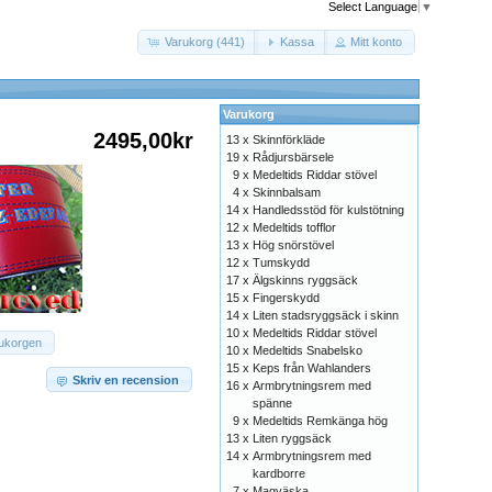
Select Language
▼
Varukorg (441)
Kassa
Mitt konto
Varukorg
2495,00kr
13 x
Skinnförkläde
19 x
Rådjursbärsele
9 x
Medeltids Riddar stövel
4 x
Skinnbalsam
14 x
Handledsstöd för kulstötning
12 x
Medeltids tofflor
13 x
Hög snörstövel
12 x
Tumskydd
17 x
Älgskinns ryggsäck
15 x
Fingerskydd
14 x
Liten stadsryggsäck i skinn
10 x
Medeltids Riddar stövel
rukorgen
10 x
Medeltids Snabelsko
15 x
Keps från Wahlanders
Skriv en recension
16 x
Armbrytningsrem med
spänne
9 x
Medeltids Remkänga hög
13 x
Liten ryggsäck
14 x
Armbrytningsrem med
kardborre
7 x
Magväska