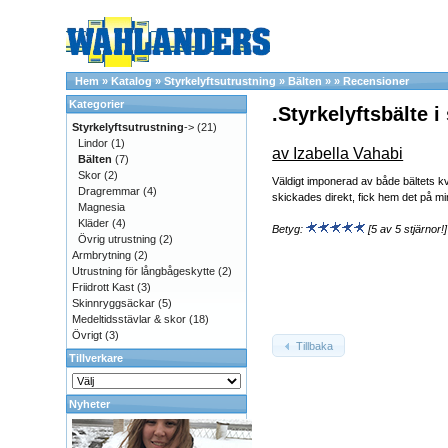
Hem
»
Katalog
»
Styrkelyftsutrustning
»
Bälten
»
»
Recensioner
Kategorier
.Styrkelyftsbälte i
Styrkelyftsutrustning
->
(21)
Lindor
(1)
av Izabella Vahabi
Bälten
(7)
Skor
(2)
Väldigt imponerad av både bältets kv
Dragremmar
(4)
skickades direkt, fick hem det på 
Magnesia
Kläder
(4)
Betyg:
[5 av 5 stjärnor!]
Övrig utrustning
(2)
Armbrytning
(2)
Utrustning för långbågeskytte
(2)
Friidrott Kast
(3)
Skinnryggsäckar
(5)
Medeltidsstävlar & skor
(18)
Övrigt
(3)
Tillbaka
Tillverkare
Nyheter