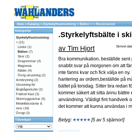
Hem
»
Katalog
»
Styrkelyftsutrustning
»
Bälten
»
»
Recensioner
Kategorier
.Styrkelyftsbälte i sk
Styrkelyftsutrustning
-
>
(21)
av Tim Hjort
Skrivet dat
Lindor
(1)
Bälten
(7)
Skor
(2)
Bra kommunikation, beställde sent 
Dragremmar
(4)
snabbt svar på morgonen om att fär
Magnesia
Kläder
(4)
inte fanns kvar och fick välja en ny
Övrig utrustning
(2)
hantering av ordern,beställde på m
Armbrytning
(2)
Utrustning för
bältet på torsdag. Sitter bra redan 
långbågeskytte
(2)
kommer säkert att sitta ännu bättre 
Friidrott Kast
(3)
användning. Väldigt fint handverk 
Skinnryggsäckar
(5)
Medeltidsstävlar &
det kommer att kunna användas i 
skor
(18)
Övrigt
(3)
Betyg:
[5 av 5 stjärnor!]
Tillverkare