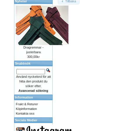
Nyheter
Tillbaka
Dragremmar -
justerbara
300,00kr
Snabbsök
Använd nyckelord för att
hitta den produkt du
söker efter.
Avancerad sökning
Information
Frakt & Returer
Köpinformation
Kontakta oss
Sociala Medier