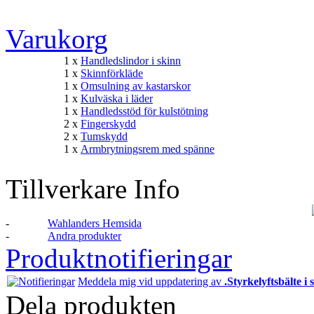
Varukorg
1 x
Handledslindor i skinn
1 x
Skinnförkläde
1 x
Omsulning av kastarskor
1 x
Kulväska i läder
1 x
Handledsstöd för kulstötning
2 x
Fingerskydd
2 x
Tumskydd
1 x
Armbrytningsrem med spänne
Tillverkare Info
-
Wahlanders Hemsida
-
Andra produkter
Produktnotifieringar
Meddela mig vid uppdatering av
.Styrkelyftsbälte i 
Dela produkten