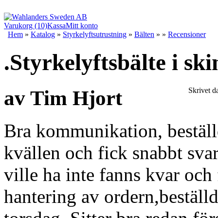
Varukorg (10)
Kassa
Mitt konto
Hem
»
Katalog
»
Styrkelyftsutrustning
»
Bälten
»
»
Recensioner
.Styrkelyftsbälte i ski
Skrivet d
av Tim Hjort
Bra kommunikation, beställ
kvällen och fick snabbt sva
ville ha inte fanns kvar och
hantering av ordern,beställ