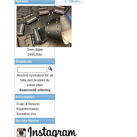
Nyheter
Tillbaka
5mm Bälte
2495,00kr
Snabbsök
Använd nyckelord för att
hitta den produkt du
söker efter.
Avancerad sökning
Information
Frakt & Returer
Köpinformation
Kontakta oss
Sociala Medier