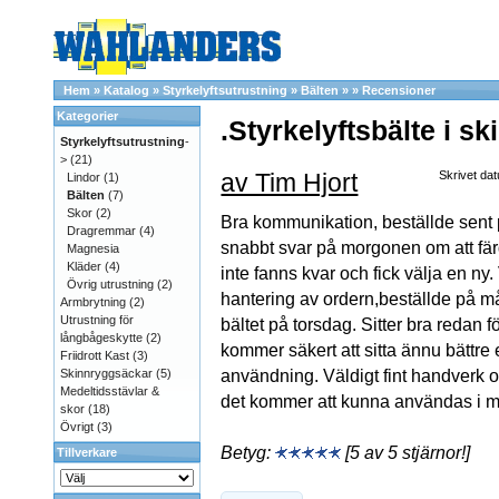
Hem
»
Katalog
»
Styrkelyftsutrustning
»
Bälten
»
»
Recensioner
Kategorier
.Styrkelyftsbälte i sk
Styrkelyftsutrustning
-
>
(21)
av Tim Hjort
Skrivet dat
Lindor
(1)
Bälten
(7)
Skor
(2)
Bra kommunikation, beställde sent 
Dragremmar
(4)
snabbt svar på morgonen om att fär
Magnesia
Kläder
(4)
inte fanns kvar och fick välja en ny
Övrig utrustning
(2)
hantering av ordern,beställde på m
Armbrytning
(2)
Utrustning för
bältet på torsdag. Sitter bra redan 
långbågeskytte
(2)
kommer säkert att sitta ännu bättre 
Friidrott Kast
(3)
användning. Väldigt fint handverk 
Skinnryggsäckar
(5)
Medeltidsstävlar &
det kommer att kunna användas i 
skor
(18)
Övrigt
(3)
Betyg:
[5 av 5 stjärnor!]
Tillverkare