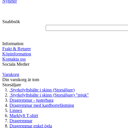
Nyheter
Snabbsök
Information
Frakt & Returer
Köpinformation
Kontakta oss
Sociala Medier
Varukorg
Din varukorg är tom
Storsäljare
.Styrkelyftsbälte i skinn (Storsäljare)
.Styrkelyftsbälte i skinn (Storsäljare) "mjuk"
Dragremmar - justerbara
Dragremmar med kardborrefästning
Linnex
Marklyft T-shirt
Dragremmar
Dragremmar enkel ögla