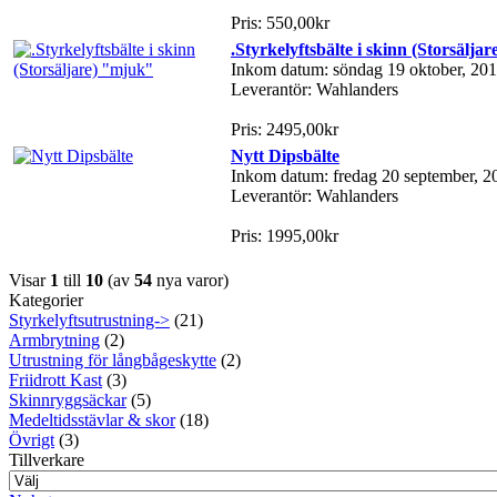
Pris: 550,00kr
.Styrkelyftsbälte i skinn (Storsälja
Inkom datum: söndag 19 oktober, 20
Leverantör: Wahlanders
Pris: 2495,00kr
Nytt Dipsbälte
Inkom datum: fredag 20 september, 2
Leverantör: Wahlanders
Pris: 1995,00kr
Visar
1
till
10
(av
54
nya varor)
Kategorier
Styrkelyftsutrustning->
(21)
Armbrytning
(2)
Utrustning för långbågeskytte
(2)
Friidrott Kast
(3)
Skinnryggsäckar
(5)
Medeltidsstävlar & skor
(18)
Övrigt
(3)
Tillverkare