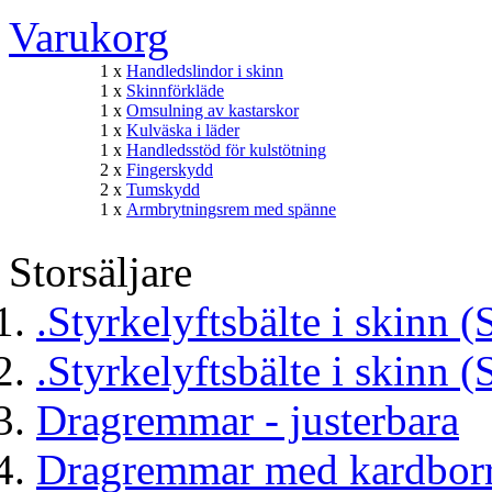
Varukorg
1 x
Handledslindor i skinn
1 x
Skinnförkläde
1 x
Omsulning av kastarskor
1 x
Kulväska i läder
1 x
Handledsstöd för kulstötning
2 x
Fingerskydd
2 x
Tumskydd
1 x
Armbrytningsrem med spänne
Storsäljare
.Styrkelyftsbälte i skinn (
.Styrkelyftsbälte i skinn (
Dragremmar - justerbara
Dragremmar med kardborr