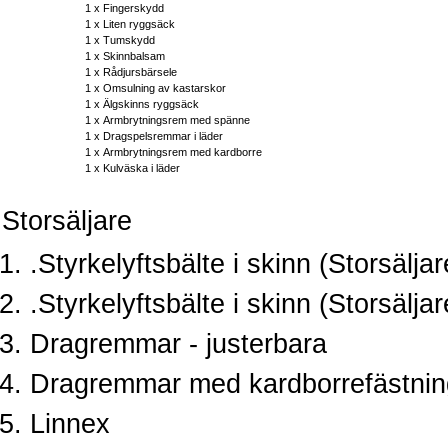
1 x
Fingerskydd
1 x
Liten ryggsäck
1 x
Tumskydd
1 x
Skinnbalsam
1 x
Rådjursbärsele
1 x
Omsulning av kastarskor
1 x
Älgskinns ryggsäck
1 x
Armbrytningsrem med spänne
1 x
Dragspelsremmar i läder
1 x
Armbrytningsrem med kardborre
1 x
Kulväska i läder
Storsäljare
.Styrkelyftsbälte i skinn (Storsäljar
.Styrkelyftsbälte i skinn (Storsälja
Dragremmar - justerbara
Dragremmar med kardborrefästnin
Linnex