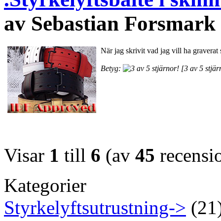
av Sebastian Forsmark
När jag skrivit vad jag vill ha gravera
Betyg:
[3 av 5 stjär
Visar
1
till
6
(av
45
recensi
Kategorier
Styrkelyftsutrustning->
(21