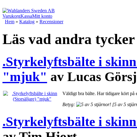
Varukorg
Kassa
Mitt konto
Hem
»
Katalog
»
Recensioner
Läs vad andra tycker
.Styrkelyftsbälte i skinn
"mjuk"
av Lucas Görs
Väldigt bra bälte. Har tidigare kört på 
Betyg:
[5 av 5 stjär
.Styrkelyftsbälte i skinn
av Tim Hjort