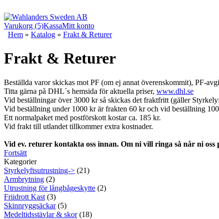
Varukorg (5)
Kassa
Mitt konto
Hem
»
Katalog
»
Frakt & Returer
Frakt & Returer
Beställda varor skickas mot PF (om ej annat överenskommit), PF-avgif
Titta gärna på DHL´s hemsida för aktuella priser,
www.dhl.se
Vid beställningar över 3000 kr så skickas det fraktfritt (gäller Styrkely
Vid beställning under 1000 kr är frakten 60 kr och vid beställning 100
Ett normalpaket med postförskott kostar ca. 185 kr.
Vid frakt till utlandet tillkommer extra kostnader.
Vid ev. returer kontakta oss innan. Om ni vill ringa så når ni oss
Fortsätt
Kategorier
Styrkelyftsutrustning->
(21)
Armbrytning
(2)
Utrustning för långbågeskytte
(2)
Friidrott Kast
(3)
Skinnryggsäckar
(5)
Medeltidsstävlar & skor
(18)