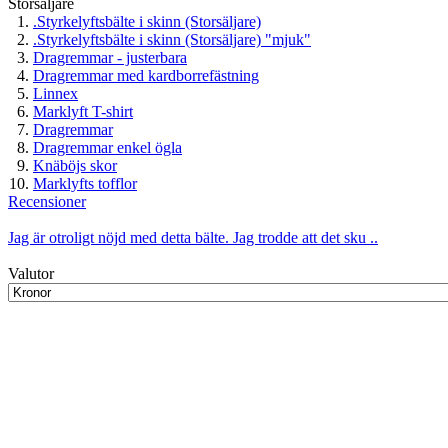
Storsäljare
.Styrkelyftsbälte i skinn (Storsäljare)
.Styrkelyftsbälte i skinn (Storsäljare) "mjuk"
Dragremmar - justerbara
Dragremmar med kardborrefästning
Linnex
Marklyft T-shirt
Dragremmar
Dragremmar enkel ögla
Knäböjs skor
Marklyfts tofflor
Recensioner
Jag är otroligt nöjd med detta bälte. Jag trodde att det sku ..
Valutor