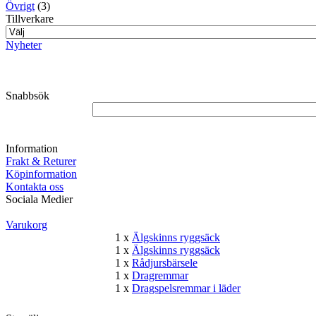
Övrigt
(3)
Tillverkare
Nyheter
Snabbsök
Information
Frakt & Returer
Köpinformation
Kontakta oss
Sociala Medier
Varukorg
1 x
Älgskinns ryggsäck
1 x
Älgskinns ryggsäck
1 x
Rådjursbärsele
1 x
Dragremmar
1 x
Dragspelsremmar i läder