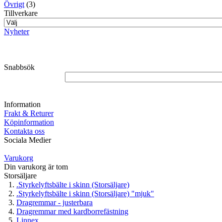
Övrigt
(3)
Tillverkare
Nyheter
Snabbsök
Information
Frakt & Returer
Köpinformation
Kontakta oss
Sociala Medier
Varukorg
Din varukorg är tom
Storsäljare
.Styrkelyftsbälte i skinn (Storsäljare)
.Styrkelyftsbälte i skinn (Storsäljare) "mjuk"
Dragremmar - justerbara
Dragremmar med kardborrefästning
Linnex