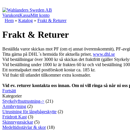
Varukorg
Kassa
Mitt konto
Hem
»
Katalog
»
Frakt & Returer
Frakt & Returer
Beställda varor skickas mot PF (om ej annat överenskommit), PF-avgif
Titta gärna på DHL´s hemsida för aktuella priser,
www.dhl.se
Vid beställningar över 3000 kr så skickas det fraktfritt (gäller Styrkely
Vid beställning under 1000 kr är frakten 60 kr och vid beställning 100
Ett normalpaket med postförskott kostar ca. 185 kr.
Vid frakt till utlandet tillkommer extra kostnader.
Vid ev. returer kontakta oss innan. Om ni vill ringa så når ni oss
Fortsätt
Kategorier
Styrkelyftsutrustning->
(21)
Armbrytning
(2)
Utrustning för långbågeskytte
(2)
Friidrott Kast
(3)
Skinnryggsäckar
(5)
Medeltidsstävlar & skor
(18)