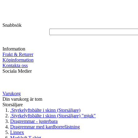
Snabbsök
Information
Frakt & Returer
Köpinformation
Kontakta oss
Sociala Medier
Varukorg
Din varukorg är tom
Storsäljare
.Styrkelyftsbälte i skinn (Storsäljare)
.Styrkelyftsbälte i skinn (Storsäljare) "mjuk"
Dragremmar - justerbara
Dragremmar med kardborrefästning
Linnex
Marklyft T-shirt