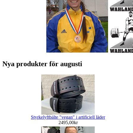
Nya produkter för augusti
Styrkelyftbälte "vegan" i artificiell läder
2495,00kr