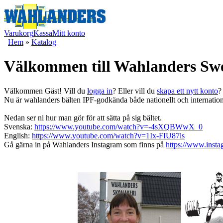
Varukorg
Kassa
Mitt konto
Hem
»
Katalog
Välkommen till Wahlanders Sw
Välkommen
Gäst!
Vill du
logga in
? Eller vill du
skapa ett nytt konto
?
Nu är wahlanders bälten IPF-godkända både nationellt och internatione
Nedan ser ni hur man gör för att sätta på sig bältet.
Svenska:
https://www.youtube.com/watch?v=-4sXQBWwX_0
English:
https://www.youtube.com/watch?v=1Ix-FIU87ls
Gå gärna in på Wahlanders Instagram som finns på
https://www.inst