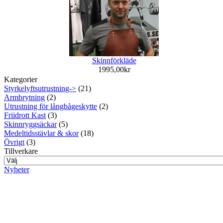
Skinnförkläde
1995,00kr
Kategorier
Styrkelyftsutrustning->
(21)
Armbrytning
(2)
Utrustning för långbågeskytte
(2)
Friidrott Kast
(3)
Skinnryggsäckar
(5)
Medeltidsstävlar & skor
(18)
Övrigt
(3)
Tillverkare
Nyheter